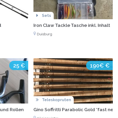
Sets
d
Iron Claw Tackle Tasche inkl. Inhalt
Duisburg
25 €
190€ €
Teleskopruten
ound Rollen
Gino Soffritti Parabolic Gold *fast neu*