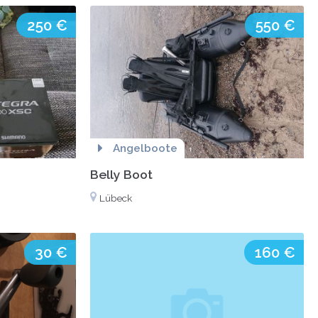
250 €
550 €
Angelboote
Belly Boot
Lübeck
30 €
160 €