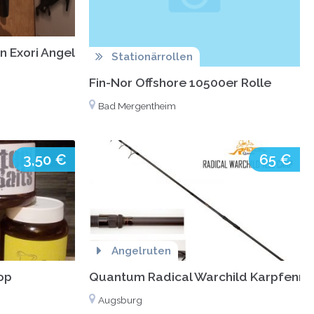
on Exori Angeln Karpfen Hecht Zander
Stationärrollen
Fin-Nor Offshore 10500er Rolle
Bad Mergentheim
3,50 €
65 €
Angelruten
Top
Quantum Radical Warchild Karpfenrut
Augsburg