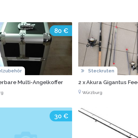
80 €
elzubehör
Steckruten
rbare Multi-Angelkoffer
2 x Akura Gigantus Fee
rg
Würzburg
30 €