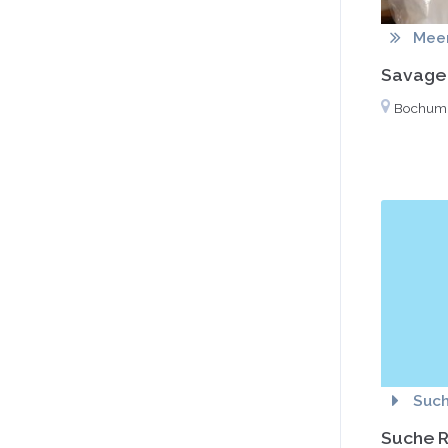
Mee
Savage 
Bochum
Suc
Suche R