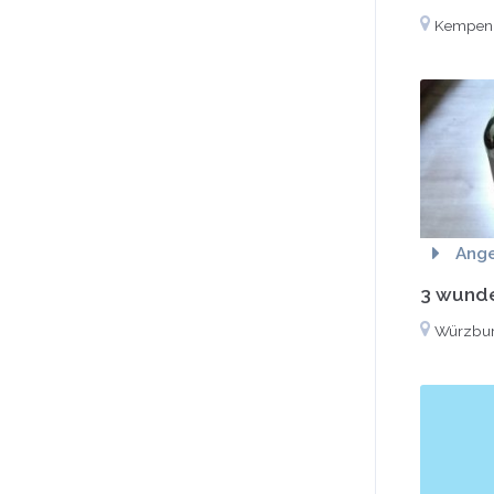
Kempen
Ang
3 wunde
Würzbu