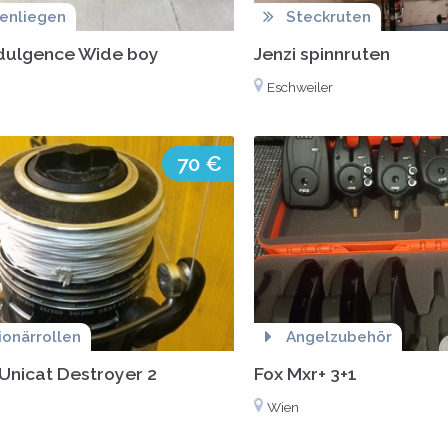
enliegen
Steckruten
dulgence Wide boy
Jenzi spinnruten
Eschweiler
70 €
ionärrollen
Angelzubehör
Unicat Destroyer 2
Fox Mxr+ 3+1
Wien