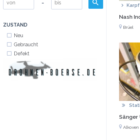
-
Karpf
Nash In
ZUSTAND
Brüel
Neu
Gebraucht
Defekt
Stat
Sänger 
Alkoven