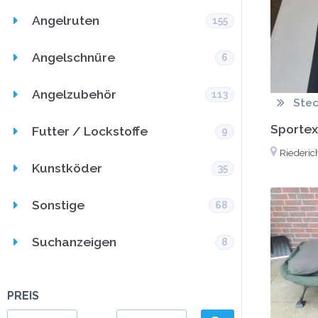
Angelruten
155
Angelschnüre
6
Angelzubehör
113
Stec
Sportex
Futter / Lockstoffe
9
Riederic
Kunstköder
35
Sonstige
68
Suchanzeigen
8
PREIS