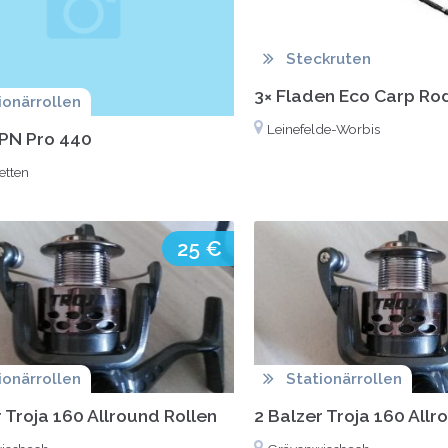
Steckruten
3× Fladen Eco Carp Ro
ionärrollen
Leinefelde-Worbis
PN Pro 440
etten
25 €
ionärrollen
Stationärrollen
 Troja 160 Allround Rollen
2 Balzer Troja 160 Allr