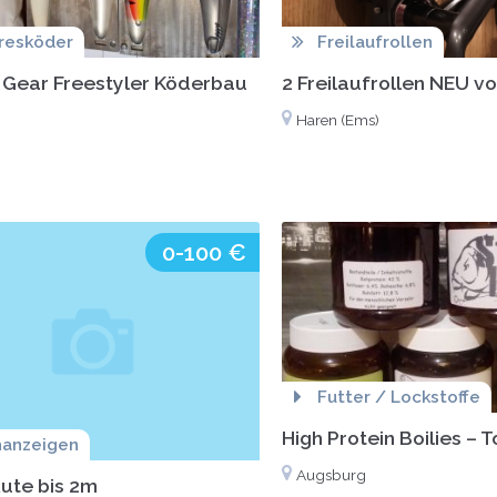
resköder
Freilaufrollen
Gear Freestyler Köderbau
2 Freilaufrollen NEU v
Haren (Ems)
0-100 €
Futter / Lockstoffe
High Protein Boilies – 
hanzeigen
Augsburg
ute bis 2m