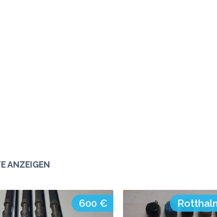
E ANZEIGEN
600 €
Rotthal