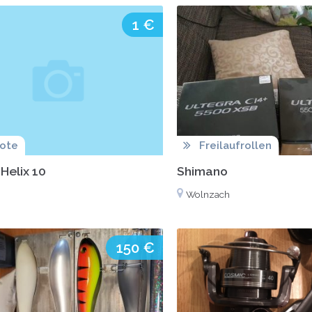
1 €
lote
Freilaufrollen
Helix 10
Shimano
Wolnzach
150 €