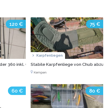
120 €
75 €
Karpfenliegen
der 360 inkl. (Top-Zustand)
Stabile Karpfenliege von Chub abzu
Kempen
60 €
80 €