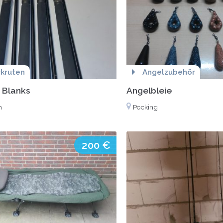
kruten
Angelzubehör
 Blanks
Angelbleie
h
Pocking
200 €