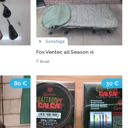
Sonstige
Fox Ventec all Season xl
Brüel
80 €
30 €