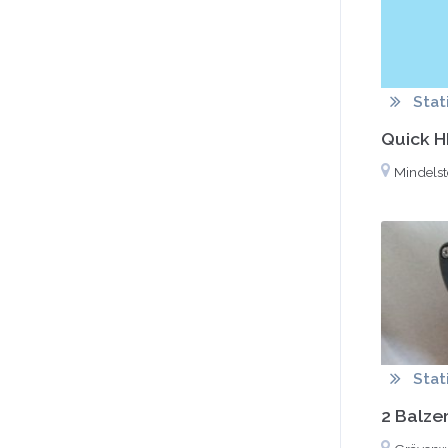
Stat
Quick H
Mindelst
Stat
2 Balzer