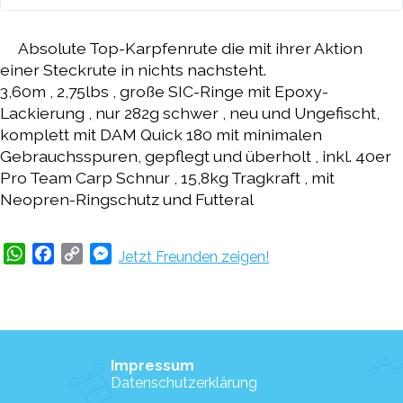
Absolute Top-Karpfenrute die mit ihrer Aktion
einer Steckrute in nichts nachsteht.
3,60m , 2,75lbs , große SIC-Ringe mit Epoxy-
Lackierung , nur 282g schwer , neu und Ungefischt,
komplett mit DAM Quick 180 mit minimalen
Gebrauchsspuren, gepflegt und überholt , inkl. 40er
Pro Team Carp Schnur , 15,8kg Tragkraft , mit
Neopren-Ringschutz und Futteral
WhatsApp
Facebook
Copy
Messenger
Jetzt Freunden zeigen!
Link
Impressum
Datenschutzerklärung