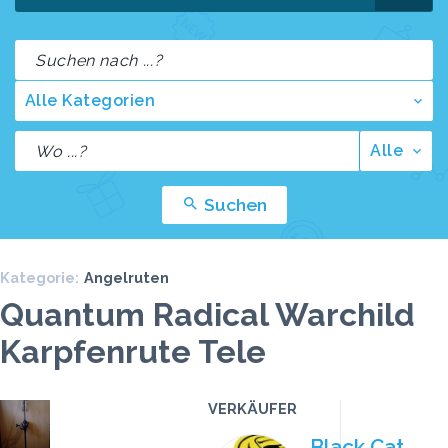
Alle Kategorien
Alle
Suchen
Kategorie:
Angelruten
Quantum Radical Warchild
Karpfenrute Tele
VERKÄUFER
Preis
Klicks
Black Cat