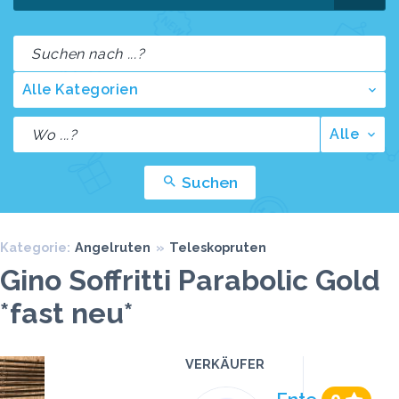
Alle Kategorien
Alle
Suchen
Kategorie:
Angelruten
»
Teleskopruten
Gino Soffritti Parabolic Gold
*fast neu*
VERKÄUFER
Preis
Klicks