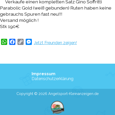
Verkaufe einen kompletten Satz Gino Soffritti
Parabolic Gold (weiß gebunden) Ruten haben keine
gebrauchs Spuren fast neu!!!
Versand möglich !
Stk 190€
WhatsApp
Facebook
Copy
Messenger
Jetzt Freunden zeigen!
Link
Impressum
Datenschutzerklärung
Copyright © 2026 Angelsport-Kleinanzeigen.de