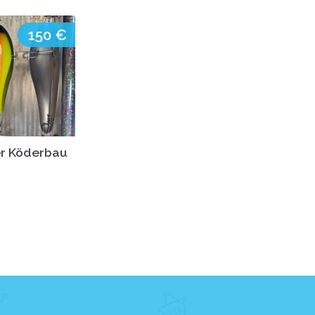
150 €
er Köderbau