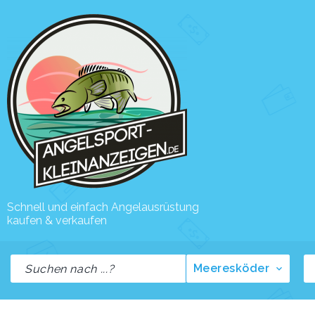
Schnell und einfach Angelausrüstung
kaufen & verkaufen
Meeresköder