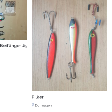
, Beifänger Jig-heads, Gummifische, Naturködersyste
Pilker
Dormagen