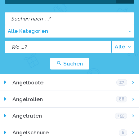
Alle Kategorien
Alle
Suchen
Angelboote
27
Angelrollen
88
Angelruten
155
Angelschnüre
6