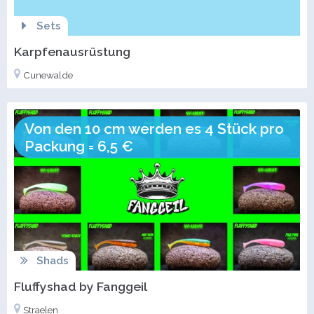
Sets
Karpfenausrüstung
Cunewalde
Von den 10 cm werden es 4 Stück pro
Packung = 6,5 €
Shads
Fluffyshad by Fanggeil
Straelen