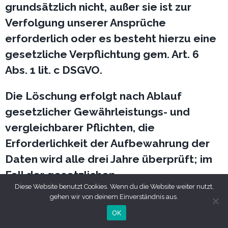
grundsätzlich nicht, außer sie ist zur
Verfolgung unserer Ansprüche
erforderlich oder es besteht hierzu eine
gesetzliche Verpflichtung gem. Art. 6
Abs. 1 lit. c DSGVO.
Die Löschung erfolgt nach Ablauf
gesetzlicher Gewährleistungs- und
vergleichbarer Pflichten, die
Erforderlichkeit der Aufbewahrung der
Daten wird alle drei Jahre überprüft; im
Fall der gesetzlichen
Diese Website benutzt Cookies. Wenn du die Website weiter nutzt,
Archivierungspflichten erfolgt die
gehen wir von deinem Einverständnis aus.
Löschung nach deren Ablauf (Ende
OK
handelsrechtlicher (6 Jahre) und