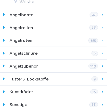
Wilster
Angelboote
27
Angelrollen
88
Angelruten
155
Angelschnüre
6
Angelzubehör
113
Futter / Lockstoffe
9
Kunstköder
35
Sonstige
68