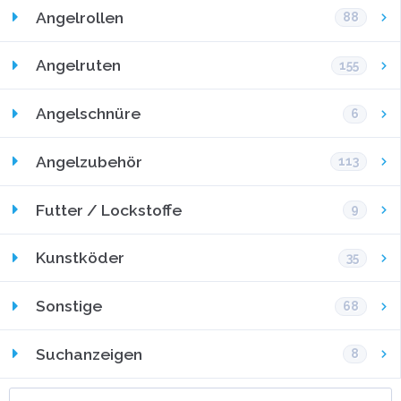
Angelrollen
88
Angelruten
155
Angelschnüre
6
Angelzubehör
113
Futter / Lockstoffe
9
Kunstköder
35
Sonstige
68
Suchanzeigen
8