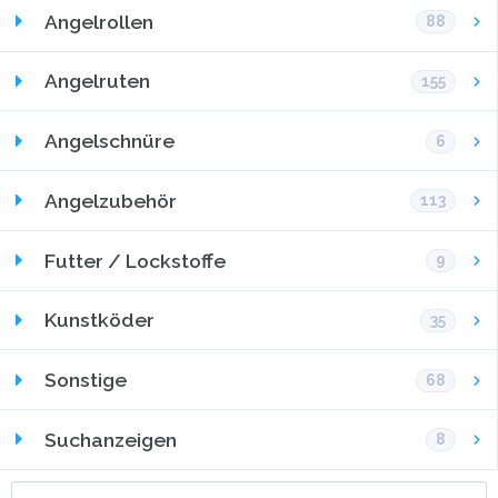
Angelrollen
88
Angelruten
155
Angelschnüre
6
Angelzubehör
113
Futter / Lockstoffe
9
Kunstköder
35
Sonstige
68
Suchanzeigen
8