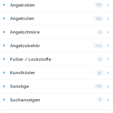
Angelrollen
88
Angelruten
155
Angelschnüre
6
Angelzubehör
113
Futter / Lockstoffe
9
Kunstköder
35
Sonstige
68
Suchanzeigen
8