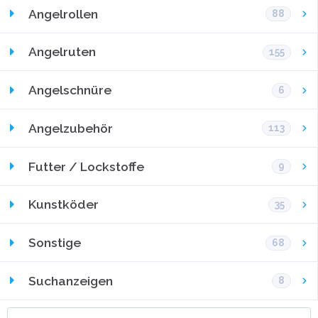
Angelrollen
88
Angelruten
155
Angelschnüre
6
Angelzubehör
113
Futter / Lockstoffe
9
Kunstköder
35
Sonstige
68
Suchanzeigen
8