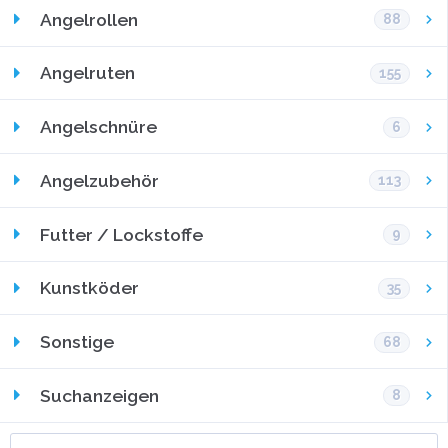
Angelrollen
88
Angelruten
155
Angelschnüre
6
Angelzubehör
113
Futter / Lockstoffe
9
Kunstköder
35
Sonstige
68
Suchanzeigen
8