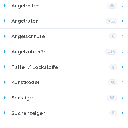
Angelrollen
88
Angelruten
155
Angelschnüre
6
Angelzubehör
113
Futter / Lockstoffe
9
Kunstköder
35
Sonstige
68
Suchanzeigen
8