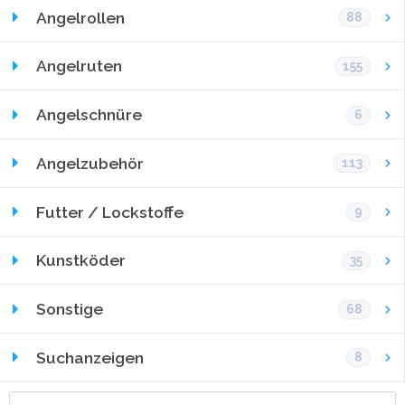
Angelrollen
88
Angelruten
155
Angelschnüre
6
Angelzubehör
113
Futter / Lockstoffe
9
Kunstköder
35
Sonstige
68
Suchanzeigen
8