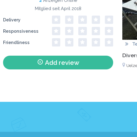
2
Anzeigen Online
Mitglied seit April 2018
Delivery
Responsiveness
Friendliness
T
Diver
Add review
Uelz