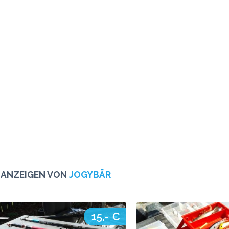
 ANZEIGEN VON
JOGYBÄR
15,- €