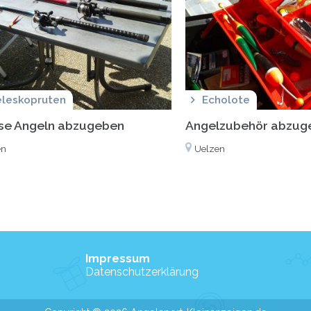
eleskopruten
Echolote
se Angeln abzugeben
Angelzubehör abzug
en
Uelzen
Impressum
Datenschutzerklärung