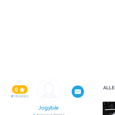
ALLE
0
0
reviews
Jogybär