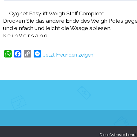
Cygnet Easylift Weigh Staff Complete
Drücken Sie das andere Ende des Weigh Poles gege
und einfach und leicht die Waage ablesen.
k e i n V e r s a n d
WhatsApp
Facebook
Copy
Messenger
Jetzt Freunden zeigen!
Link
Diese Website benutz