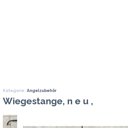
Kategorie:
Angelzubehör
Wiegestange, n e u ,