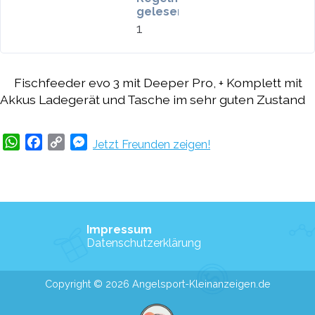
gelesen
1
Fischfeeder evo 3 mit Deeper Pro, + Komplett mit
Akkus Ladegerät und Tasche im sehr guten Zustand
WhatsApp
Facebook
Copy
Messenger
Jetzt Freunden zeigen!
Link
Impressum
Datenschutzerklärung
Copyright © 2026 Angelsport-Kleinanzeigen.de