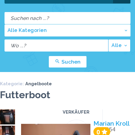
Alle Kategorien
Alle
Suchen
Kategorie:
Angelboote
Futterboot
VERKÄUFER
Preis
Klicks
Marian Kroll
3454
0