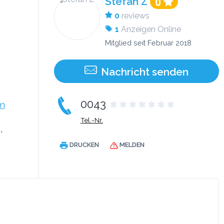
Stefan Z
0
0
reviews
1
Anzeigen Online
Mitglied seit Februar 2018
Nachricht senden
0043
m
Tel.-Nr.
h
,
DRUCKEN
MELDEN