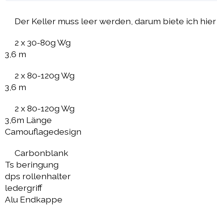
Der Keller muss leer werden, darum biete ich hier
2 x 30-80g Wg
3,6 m
2 x 80-120g Wg
3,6 m
2 x 80-120g Wg
3,6m Länge
Camouflagedesign
Carbonblank
Ts beringung
dps rollenhalter
ledergriff
Alu Endkappe