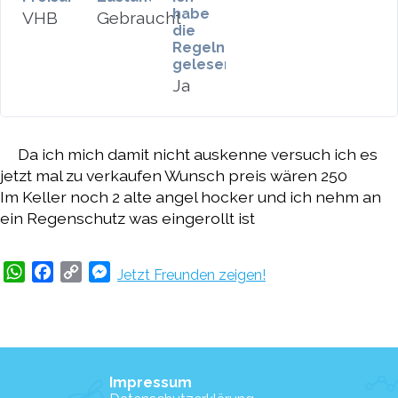
habe
VHB
Gebraucht
die
Regeln
gelesen
Ja
Da ich mich damit nicht auskenne versuch ich es
jetzt mal zu verkaufen Wunsch preis wären 250
Im Keller noch 2 alte angel hocker und ich nehm an
ein Regenschutz was eingerollt ist
WhatsApp
Facebook
Copy
Messenger
Jetzt Freunden zeigen!
Link
Impressum