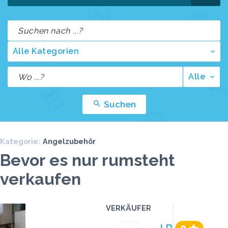
Alle Kategorien
Alle
Suchen
Kategorie:
Angelzubehör
Bevor es nur rumsteht
verkaufen
VERKÄUFER
Preis
Klicks