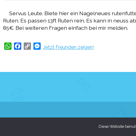
Servus Leute. Biete hier ein Nagelneues rutenfutte
Ruten. Es passen 13ft Ruten rein. Es kann in neuss ab
85€. Bei weiteren Fragen einfach bei mir melden.
WhatsApp
Facebook
Copy
Messenger
Jetzt Freunden zeigen!
Link
Diese Website benutz