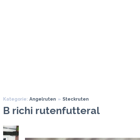
Kategorie:
Angelruten
»
Steckruten
B richi rutenfutteral