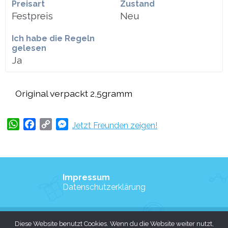
Preisart
Zustand
Festpreis
Neu
Ich habe die Regeln
gelesen
Ja
Original verpackt 2,5gramm
WhatsApp
Facebook
Copy
Messenger
Jetzt Freunden zeigen!
Link
Impressum
Datenschutzerklärung
Copyright © 2026 Angelsport-Kleinanzeigen.de
Diese Website benutzt Cookies. Wenn du die Website weiter nutzt,