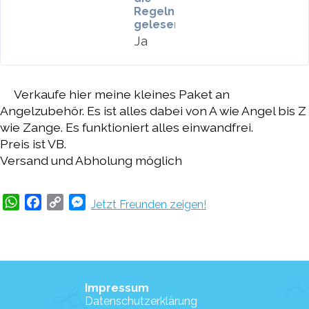
Regeln
gelesen
Ja
Verkaufe hier meine kleines Paket an
Angelzubehör. Es ist alles dabei von A wie Angel bis Z
wie Zange. Es funktioniert alles einwandfrei.
Preis ist VB.
Versand und Abholung möglich
WhatsApp
Facebook
Copy
Messenger
Jetzt Freunden zeigen!
Link
Impressum
Datenschutzerklärung