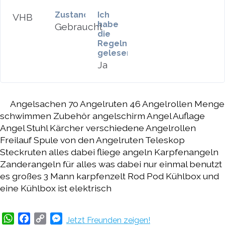
Zustand
Ich
VHB
habe
Gebraucht
die
Regeln
gelesen
Ja
Angelsachen 70 Angelruten 46 Angelrollen Menge
schwimmen Zubehör angelschirm Angel Auflage
Angel Stuhl Kärcher verschiedene Angelrollen
Freilauf Spule von den Angelruten Teleskop
Steckruten alles dabei fliege angeln Karpfenangeln
Zanderangeln für alles was dabei nur einmal benutzt
es großes 3 Mann karpfenzelt Rod Pod Kühlbox und
eine Kühlbox ist elektrisch
WhatsApp
Facebook
Copy
Messenger
Jetzt Freunden zeigen!