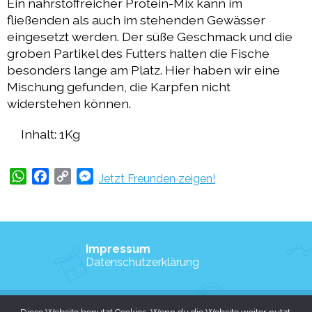
Ein nährstoffreicher Protein-Mix kann im
fließenden als auch im stehenden Gewässer
eingesetzt werden. Der süße Geschmack und die
groben Partikel des Futters halten die Fische
besonders lange am Platz. Hier haben wir eine
Mischung gefunden, die Karpfen nicht
widerstehen können.
Inhalt: 1Kg
WhatsApp
Facebook
Copy
Messenger
Jetzt Freunden zeigen!
Link
Impressum
Datenschutzerklärung
Copyright © 2026 Angelsport-Kleinanzeigen.de