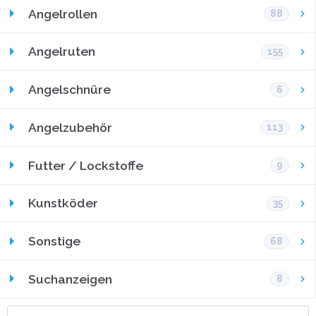
Angelrollen
88
Angelruten
155
Angelschnüre
6
Angelzubehör
113
Futter / Lockstoffe
9
Kunstköder
35
Sonstige
68
Suchanzeigen
8